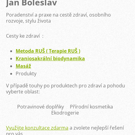
Jan Boleslav
Poradenství a praxe na cestě zdraví, osobního
rozvoje, stylu života
Cesty ke zdraví :
Metoda
RUŠ
( Terapie
RUŠ )
Kraniosakrální biodynamika
Masáž
Produkty
V případě touhy po produktech pro zdraví a pohodu
vyberte
oblast
:
Potravinové doplňky Přírodní kosmetika
Ekodrogerie
Využijte konzultace zdarma
a zvolete nejlepší řešení
pro vás